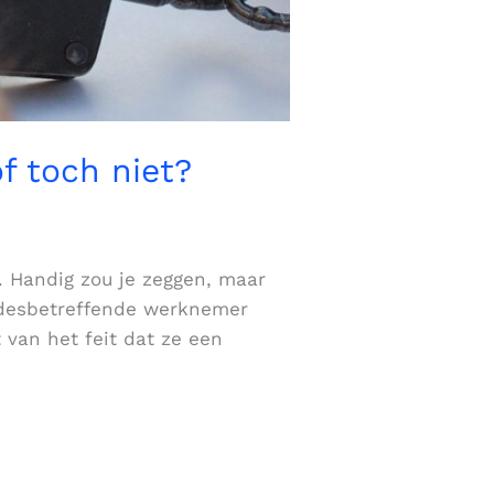
f toch niet?
 Handig zou je zeggen, maar
e desbetreffende werknemer
 van het feit dat ze een