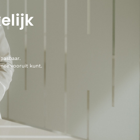
elijk
epasbaar.
 mee vooruit kunt.