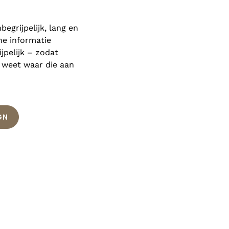
egrijpelijk, lang en
he informatie
ijpelijk – zodat
 weet waar die aan
GN