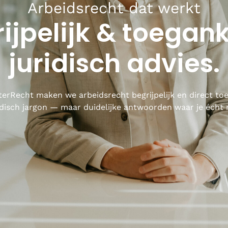
Arbeidsrecht dat werkt
ijpelijk & toegank
juridisch advies.
terRecht maken we arbeidsrecht begrijpelijk en direct to
disch jargon — maar duidelijke antwoorden waar je écht