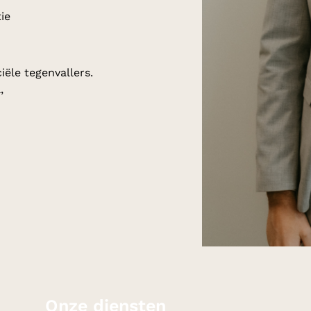
ie
ële tegenvallers.
,
Onze diensten