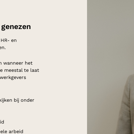
 genezen
e HR- en
en.
in wanneer het
je meestal te laat
 werkgevers
kijken bij onder
id
ele arbeid