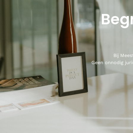
Begr
Bij Mees
Geen onnodig juri