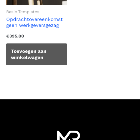
Basic Templates
Opdrachtovereenkomst
geen werkgeversgezag
€
395.00
Toevoegen aan
winkelwagen